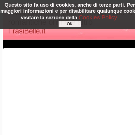
Questo sito fa uso di cookies, anche di terze parti. Per
maggiori informazioni e per disabilitare qualunque cook
Frasi Belle - Le più belle frasi dolci e
Cookies Policy
visitare la sezione della
.
romantiche online e altro
FrasiBelle.it