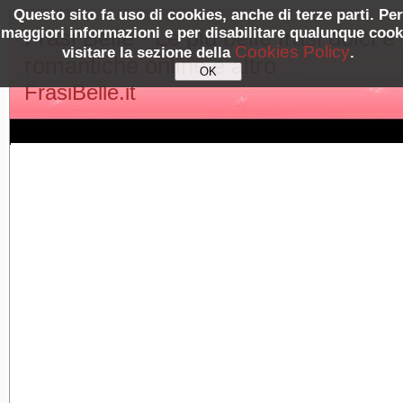
Questo sito fa uso di cookies, anche di terze parti. Per
maggiori informazioni e per disabilitare qualunque cook
Frasi Belle - Le più belle frasi dolci e
Cookies Policy
visitare la sezione della
.
romantiche online e altro
FrasiBelle.it