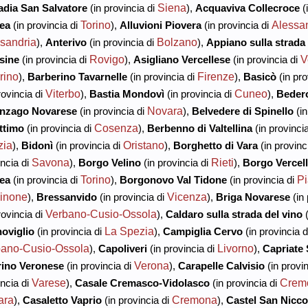
Siena
dia San Salvatore
(in provincia di
),
Acquaviva Collecroce
(
Torino
Alessa
rea
(in provincia di
),
Alluvioni Piovera
(in provincia di
sandria
Bolzano
),
Anterivo
(in provincia di
),
Appiano sulla strada 
Rovigo
V
sine
(in provincia di
),
Asigliano Vercellese
(in provincia di
rino
Firenze
),
Barberino Tavarnelle
(in provincia di
),
Basicò
(in pro
Viterbo
Cuneo
rovincia di
),
Bastia Mondovì
(in provincia di
),
Bedero
Novara
inzago Novarese
(in provincia di
),
Belvedere di Spinello
(in
Cosenza
ttimo
(in provincia di
),
Berbenno di Valtellina
(in provinci
zia
Oristano
),
Bidonì
(in provincia di
),
Borghetto di Vara
(in provinc
Savona
Rieti
ncia di
),
Borgo Velino
(in provincia di
),
Borgo Vercell
Torino
P
rea
(in provincia di
),
Borgonovo Val Tidone
(in provincia di
inone
Vicenza
),
Bressanvido
(in provincia di
),
Briga Novarese
(in 
Verbano-Cusio-Ossola
rovincia di
),
Caldaro sulla strada del vino
(
La Spezia
oviglio
(in provincia di
),
Campiglia Cervo
(in provincia 
ano-Cusio-Ossola
Livorno
),
Capoliveri
(in provincia di
),
Capriate
Verona
ino Veronese
(in provincia di
),
Carapelle Calvisio
(in provi
Varese
Crem
ncia di
),
Casale Cremasco-Vidolasco
(in provincia di
ara
Cremona
),
Casaletto Vaprio
(in provincia di
),
Castel San Nicco