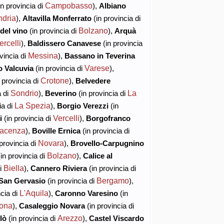
Campobasso
in provincia di
),
Albiano
ndria
),
Altavilla Monferrato
(in provincia di
Bolzano
del vino
(in provincia di
),
Arquà
ercelli
),
Baldissero Canavese
(in provincia
Messina
vincia di
),
Bassano in Teverina
Varese
 Valcuvia
(in provincia di
),
Crotone
 provincia di
),
Belvedere
Sondrio
La
a di
),
Beverino
(in provincia di
La Spezia
ia di
),
Borgio Verezzi
(in
Vercelli
i
(in provincia di
),
Borgofranco
iacenza
),
Boville Ernica
(in provincia di
Novara
provincia di
),
Brovello-Carpugnino
Bolzano
in provincia di
),
Calice al
Biella
di
),
Cannero Riviera
(in provincia di
Bergamo
 San Gervasio
(in provincia di
),
L'Aquila
ncia di
),
Caronno Varesino
(in
ona
),
Casaleggio Novara
(in provincia di
Arezzo
lò
(in provincia di
),
Castel Viscardo