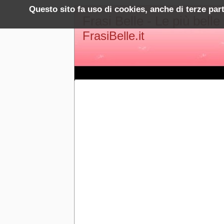
Questo sito fa uso di cookies, anche di terze par
Frasi Belle - Le più belle
FrasiBelle.it