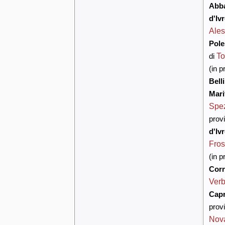
Abba
d'Iv
Ales
Pole
To
di
(in p
Bell
Mari
Spe
provi
d'Iv
Fros
(in p
Corn
Verb
Capr
provi
Nov