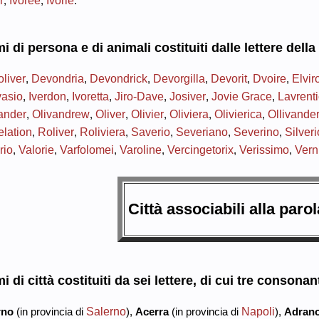
,
,
.
 di persona e di animali costituiti dalle lettere della 
liver
Devondria
Devondrick
Devorgilla
Devorit
Dvoire
Elvir
,
,
,
,
,
,
asio
Iverdon
Ivoretta
Jiro-Dave
Josiver
Jovie Grace
Lavrent
,
,
,
,
,
,
ander
Olivandrew
Oliver
Olivier
Oliviera
Olivierica
Ollivande
,
,
,
,
,
,
lation
Roliver
Roliviera
Saverio
Severiano
Severino
Silveri
,
,
,
,
,
,
rio
Valorie
Varfolomei
Varoline
Vercingetorix
Verissimo
Vern
,
,
,
,
,
,
Città associabili alla paro
 di città costituiti da
sei lettere
, di cui
tre consonant
Salerno
Napoli
rno
(in provincia di
),
Acerra
(in provincia di
),
Adran