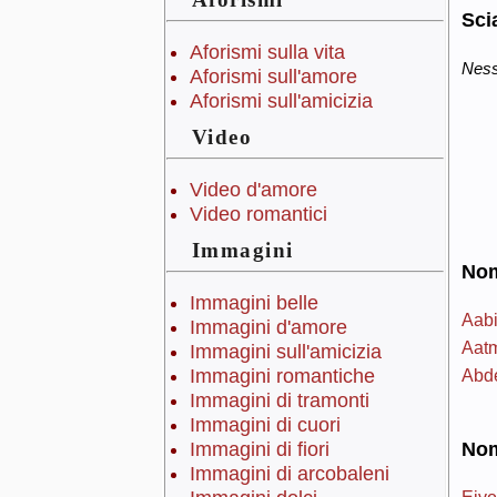
Sci
Aforismi sulla vita
Ness
Aforismi sull'amore
Aforismi sull'amicizia
Video
Video d'amore
Video romantici
Immagini
Nom
Immagini belle
Aab
Immagini d'amore
Aat
Immagini sull'amicizia
Abd
Immagini romantiche
Immagini di tramonti
Immagini di cuori
Immagini di fiori
Nomi
Immagini di arcobaleni
Eivo