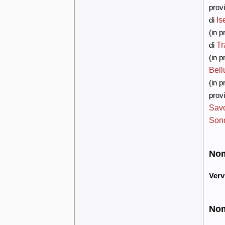
provi
Is
di
(in p
Tr
di
(in p
Bell
(in p
provi
Sav
Sond
Nomi
Verv
Nomi