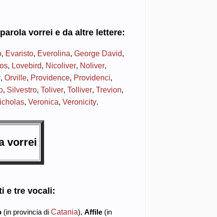
parola vorrei e da altre lettere:
o
Evaristo
Everolina
George David
,
,
,
,
ios
Lovebird
Nicoliver
Noliver
,
,
,
,
r
Orville
Providence
Providenci
,
,
,
,
o
Silvestro
Toliver
Tolliver
Trevion
,
,
,
,
,
icholas
Veronica
Veronicity
,
,
.
la
vorrei
i
e
tre vocali
:
Catania
o
(in provincia di
),
Affile
(in