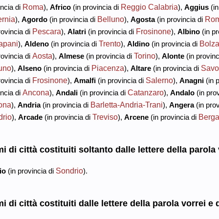
Roma
Reggio Calabria
ncia di
),
Africo
(in provincia di
),
Aggius
(in
ernia
Belluno
Ro
),
Agordo
(in provincia di
),
Agosta
(in provincia di
Pescara
Frosinone
rovincia di
),
Alatri
(in provincia di
),
Albino
(in pr
apani
Trento
Bolz
),
Aldeno
(in provincia di
),
Aldino
(in provincia di
Aosta
Torino
rovincia di
),
Almese
(in provincia di
),
Alonte
(in provinc
uno
Piacenza
Savo
),
Alseno
(in provincia di
),
Altare
(in provincia di
Frosinone
Salerno
rovincia di
),
Amalfi
(in provincia di
),
Anagni
(in 
Ancona
Catanzaro
ncia di
),
Andali
(in provincia di
),
Andalo
(in pro
ona
Barletta-Andria-Trani
),
Andria
(in provincia di
),
Angera
(in prov
rio
Treviso
Berg
),
Arcade
(in provincia di
),
Arcene
(in provincia di
 di città costituiti soltanto dalle lettere della parola 
Sondrio
io
(in provincia di
).
 di città costituiti dalle lettere della parola vorrei e d