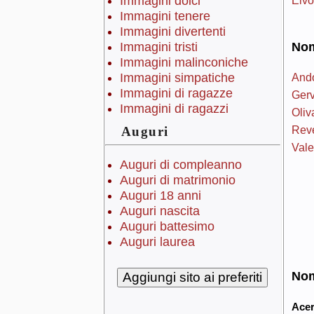
Immagini dolci
Immagini tenere
Immagini divertenti
Immagini tristi
Nomi
Immagini malinconiche
Ando
Immagini simpatiche
Immagini di ragazze
Gerv
Immagini di ragazzi
Oliv
Reve
Auguri
Vale
Auguri di compleanno
Auguri di matrimonio
Auguri 18 anni
Auguri nascita
Auguri battesimo
Auguri laurea
Nomi
Ace