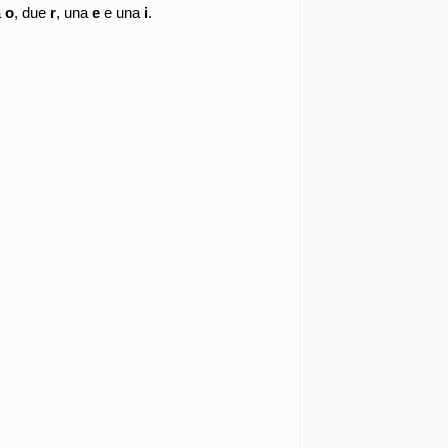
a
o
, due
r
, una
e
e una
i
.