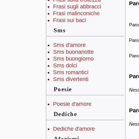
Par
Frasi sugli abbracci
Frasi malinconiche
Frasi sui baci
Parol
Sms
Parol
Sms d'amore
Sms buonanotte
Parol
Sms buongiorno
Sms dolci
Sms romantici
Par
Sms divertenti
Poesie
Nessu
Poesie d'amore
Par
Dediche
Nessu
Dediche d'amore
Aforismi