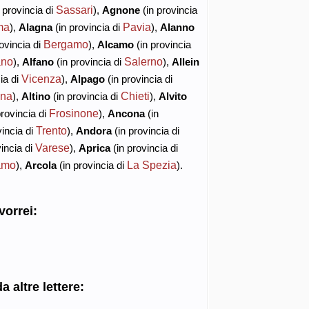
Sassari
 provincia di
),
Agnone
(in provincia
ma
Pavia
),
Alagna
(in provincia di
),
Alanno
Bergamo
ovincia di
),
Alcamo
(in provincia
ano
Salerno
),
Alfano
(in provincia di
),
Allein
Vicenza
ia di
),
Alpago
(in provincia di
na
Chieti
),
Altino
(in provincia di
),
Alvito
Frosinone
provincia di
),
Ancona
(in
Trento
vincia di
),
Andora
(in provincia di
Varese
incia di
),
Aprica
(in provincia di
amo
La Spezia
),
Arcola
(in provincia di
).
vorrei:
a altre lettere: