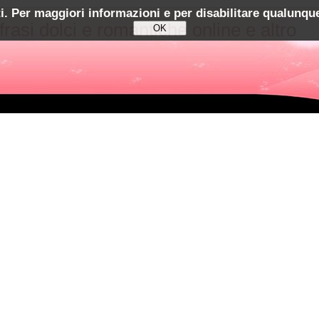
ti. Per maggiori informazioni e per disabilitare qualunque
 frasi dolci e romantiche online e altro