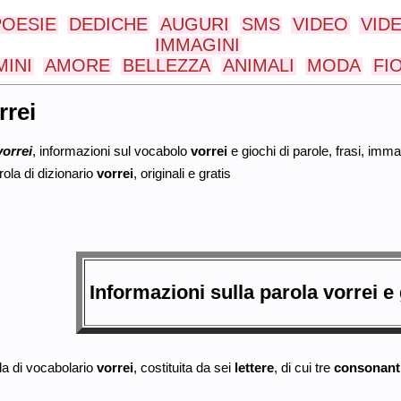
POESIE
DEDICHE
AUGURI
SMS
VIDEO
VID
IMMAGINI
INI
AMORE
BELLEZZA
ANIMALI
MODA
FI
rrei
vorrei
, informazioni sul vocabolo
vorrei
e giochi di parole, frasi, immag
rola di dizionario
vorrei
, originali e gratis
Informazioni sulla parola
vorrei
e 
la di vocabolario
vorrei
, costituita da sei
lettere
, di cui tre
consonant