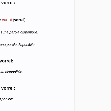
 vorrei:
vorrai
a:
(
vorr
a
i
).
suna parola disponibile
.
na parola disponibile
.
vorrei:
ta disponibile
.
 vorrei:
sponibile
.