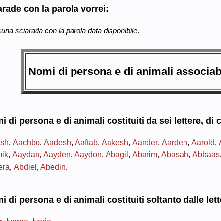
arade con la parola vorrei:
una sciarada con la parola data disponibile
.
Nomi di persona e di animali associabi
i di persona e di animali costituiti da
sei lettere
, di 
ish
Aachbo
Aadesh
Aaftab
Aakesh
Aander
Aarden
Aarold
,
,
,
,
,
,
,
,
mik
Aaydan
Aayden
Aaydon
Abagil
Abarim
Abasah
Abbaas
,
,
,
,
,
,
,
era
Abdiel
Abedin
,
,
.
 di persona e di animali costituiti soltanto dalle lett
r
Ivoree
Ivorie