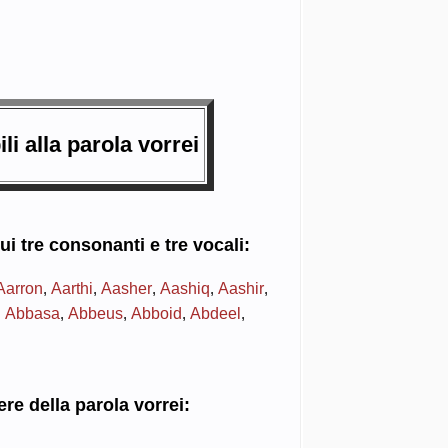
li alla parola
vorrei
cui
tre consonanti
e
tre vocali
:
Aarron
Aarthi
Aasher
Aashiq
Aashir
,
,
,
,
,
Abbasa
Abbeus
Abboid
Abdeel
,
,
,
,
,
ere della parola vorrei: