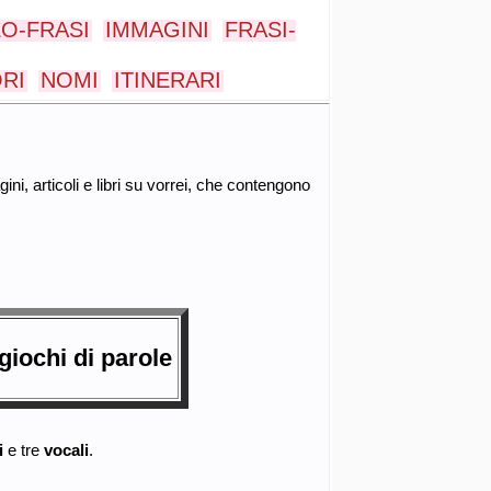
EO-FRASI
IMMAGINI
FRASI-
ORI
NOMI
ITINERARI
ini, articoli e libri su vorrei, che contengono
giochi di parole
i
e tre
vocali
.