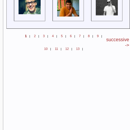
1
2
3
4
5
6
7
8
9
|
|
|
|
|
|
|
|
|
successive
->
10
11
12
13
|
|
|
|