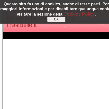
Questo sito fa uso di cookies, anche di terze parti. Per
maggiori informazioni e per disabilitare qualunque cook
Frasi Belle - Le più belle frasi dolci e
Cookies Policy
visitare la sezione della
.
romantiche online e altro
FrasiBelle.it