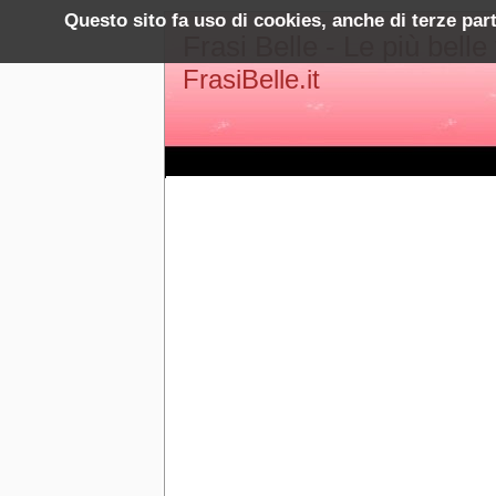
Questo sito fa uso di cookies, anche di terze par
Frasi Belle - Le più belle
FrasiBelle.it