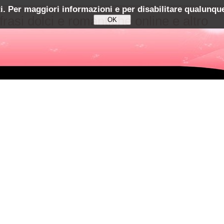
ti. Per maggiori informazioni e per disabilitare qualunque
 frasi dolci e romantiche online e altro