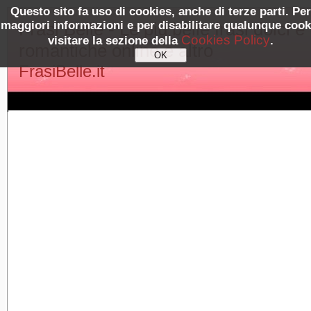
Questo sito fa uso di cookies, anche di terze parti. Per
maggiori informazioni e per disabilitare qualunque cook
Frasi Belle - Le più belle frasi dolci e
Cookies Policy
visitare la sezione della
.
romantiche online e altro
FrasiBelle.it