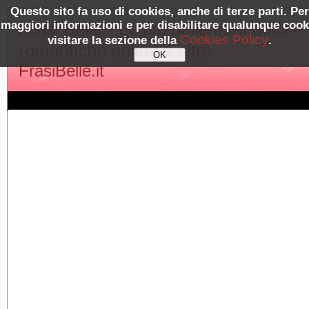
Questo sito fa uso di cookies, anche di terze parti. Per
maggiori informazioni e per disabilitare qualunque cook
Frasi Belle - Le più belle frasi dolci e
Cookies Policy
visitare la sezione della
.
romantiche online e altro
FrasiBelle.it