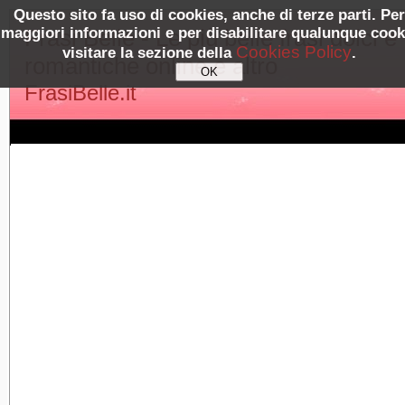
Questo sito fa uso di cookies, anche di terze parti. Per
maggiori informazioni e per disabilitare qualunque cook
Frasi Belle - Le più belle frasi dolci e
Cookies Policy
visitare la sezione della
.
romantiche online e altro
FrasiBelle.it