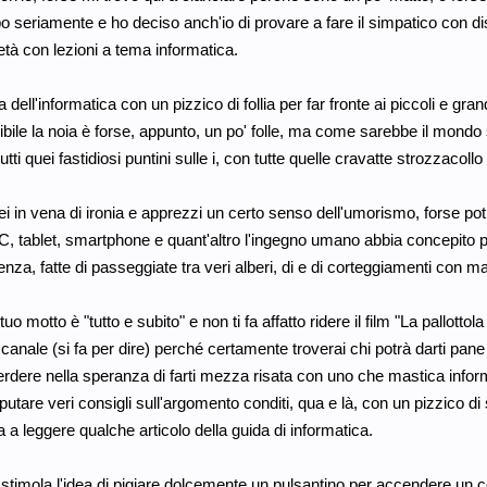
o seriamente e ho deciso anch'io di provare a fare il simpatico con discut
tà con lezioni a tema informatica.
a dell'informatica con un pizzico di follia per far fronte ai piccoli e gr
bile la noia è forse, appunto, un po' folle, ma come sarebbe il mondo
utti quei fastidiosi puntini sulle i, con tutte quelle cravatte strozzacollo
i in vena di ironia e apprezzi un certo senso dell'umorismo, forse potra
, tablet, smartphone e quant'altro l'ingegno umano abbia concepito p
nza, fatte di passeggiate tra veri alberi, di e di corteggiamenti con mazz
 tuo motto è "tutto e subito" e non ti fa affatto ridere il film "La pallo
canale (si fa per dire) perché certamente troverai chi potrà darti pane p
erdere nella speranza di farti mezza risata con uno che mastica info
putare veri consigli sull'argomento conditi, qua e là, con un pizzico di 
 a leggere qualche articolo della guida di informatica.
i stimola l'idea di pigiare dolcemente un pulsantino per accendere un