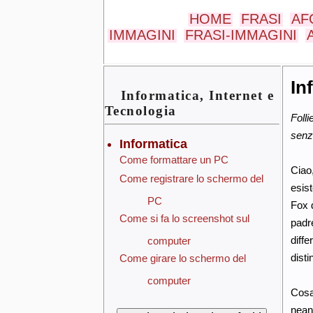
HOME
FRASI
AF
IMMAGINI
FRASI-IMMAGINI
In
Informatica, Internet e
Tecnologia
Folli
senza
Informatica
Come formattare un PC
Ciao
Come registrare lo schermo del
esist
PC
Fox 
Come si fa lo screenshot sul
padre
diffe
computer
disti
Come girare lo schermo del
computer
Cosa 
neanc