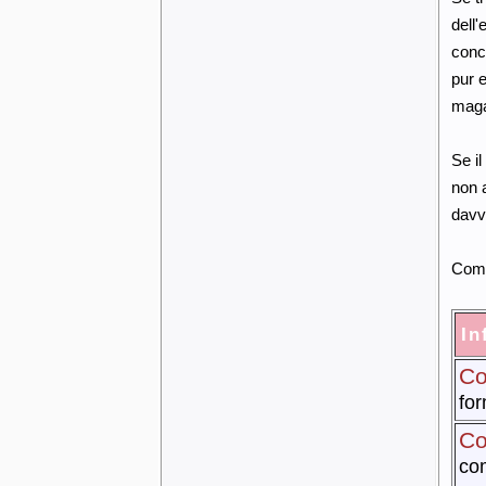
dell'
conce
pur e
magar
Se i
non a
davv
Comp
In
Co
for
Co
com