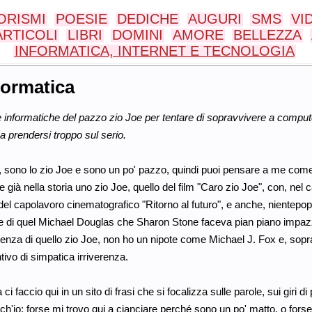
ORISMI
POESIE
DEDICHE
AUGURI
SMS
VI
ARTICOLI
LIBRI
DOMINI
AMORE
BELLEZZA
INFORMATICA, INTERNET E TECNOLOGIA
formatica
e informatiche del pazzo zio Joe per tentare di sopravvivere a computer
 prendersi troppo sul serio.
, sono lo zio Joe e sono un po' pazzo, quindi puoi pensare a me come 
e già nella storia uno zio Joe, quello del film "Caro zio Joe", con, nel
del capolavoro cinematografico "Ritorno al futuro", e anche, nientepo
 di quel Michael Douglas che Sharon Stone faceva pian piano impazzire
renza di quello zio Joe, non ho un nipote come Michael J. Fox e, sopra
ntivo di simpatica irriverenza.
ci faccio qui in un sito di frasi che si focalizza sulle parole, sui giri d
h'io; forse mi trovo qui a cianciare perché sono un po' matto, o fors