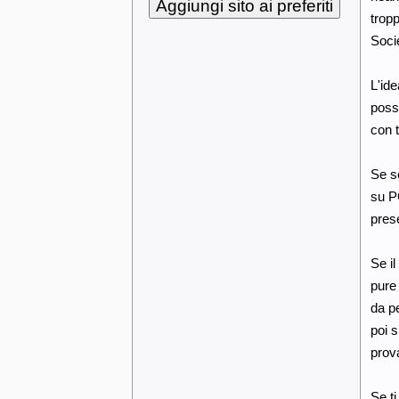
tropp
Socie
L'ide
possi
con t
Se se
su PC
prese
Se il
pure 
da p
poi s
prova
Se t