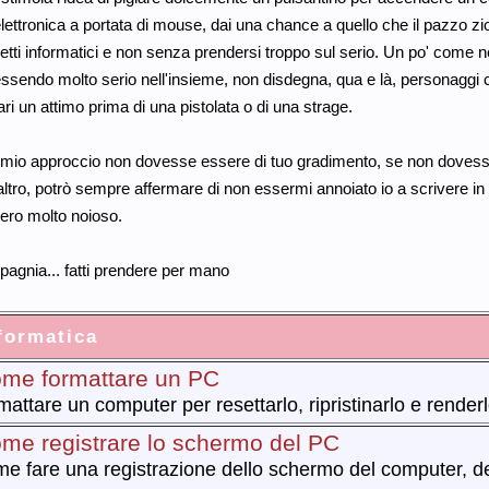
elettronica a portata di mouse, dai una chance a quello che il pazzo zi
tti informatici e non senza prendersi troppo sul serio. Un po' come n
ssendo molto serio nell'insieme, non disdegna, qua e là, personaggi ch
i un attimo prima di una pistolata o di una strage.
l mio approccio non dovesse essere di tuo gradimento, se non dovesse 
ltro, potrò sempre affermare di non essermi annoiato io a scrivere in 
ero molto noioso.
agnia... fatti prendere per mano
formatica
me formattare un PC
mattare un computer per resettarlo, ripristinarlo e render
me registrare lo schermo del PC
e fare una registrazione dello schermo del computer, del