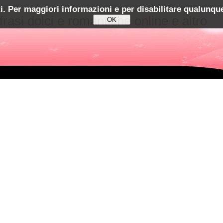
ti. Per maggiori informazioni e per disabilitare qualunque
 frasi dolci e romantiche online e altro