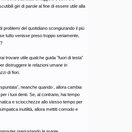
ibili giri di parole al fine di essere utile alla
andi problemi del quotidiano scongiurando il più
 se tutto venisse preso troppo seriamente,
 ?
i trovare utile qualche guida "fuori di testa"
er distruggere le relazioni umane in
i di fiori.
ttola spuntata", neanche quando , allora cambia
er i tuoi denti. Se, al contrario, hai tempo
rmatica e sciocchezze allo stesso tempo per
simpatica inutilità, allora mettiti comodo e
 computer pregustando le magie